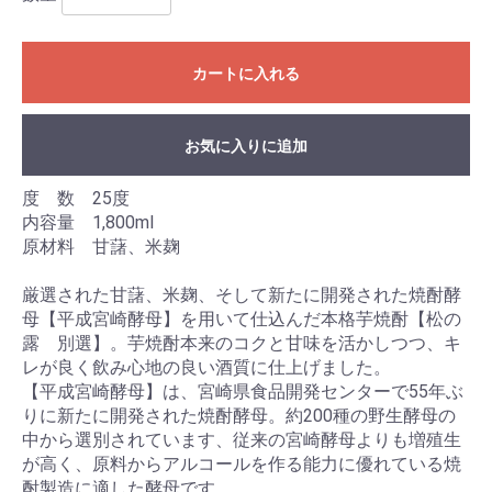
カートに入れる
お気に入りに追加
度 数 25度
内容量 1,800ml
原材料 甘藷、米麹
厳選された甘藷、米麹、そして新たに開発された焼酎酵
母【平成宮崎酵母】を用いて仕込んだ本格芋焼酎【松の
露 別選】。芋焼酎本来のコクと甘味を活かしつつ、キ
レが良く飲み心地の良い酒質に仕上げました。
【平成宮崎酵母】は、宮崎県食品開発センターで55年ぶ
りに新たに開発された焼酎酵母。約200種の野生酵母の
中から選別されています、従来の宮崎酵母よりも増殖生
が高く、原料からアルコールを作る能力に優れている焼
酎製造に適した酵母です。